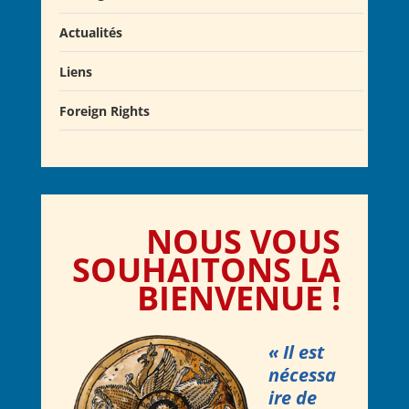
Actualités
Liens
Actualités
Salons du Livre
Foreign Rights
Presse
Club Alcibiade Didascaux
Forum enseignants
NOUS VOUS
SOU
H
AI
T
ONS LA
BIENVENUE !
« Il est
nécessa
ire de