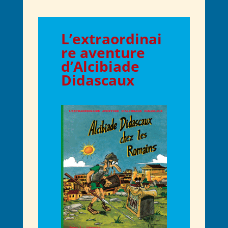
L’
extraordinai
re aventure
d
’A
lcibiade
D
idascaux