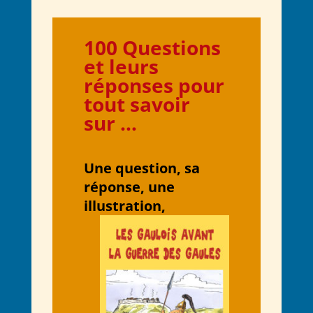
100 Q
uestions
et leurs
réponses pour
tout savoir
sur
…
Une question, sa
réponse, une
illustration,