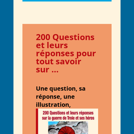
200 Q
uestions
et leurs
réponses pour
tout savoir
sur
…
Une question, sa
réponse, une
illustration,