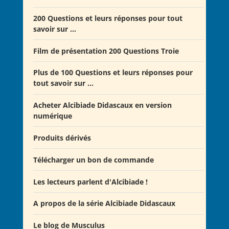
Offre Spéciale Moyen Âge
200 Questions et leurs réponses pour tout
savoir sur ...
Offre 5 volumes + cadeau
Offre Spéciale Latinistes
Film de présentation 200 Questions Troie
Offre Spéciale “De la fin de la République romaine à
Plus de 100 Questions et leurs réponses pour
la fondation de l’Empire”
tout savoir sur ...
Offre Collection complète Alcibiade Didascaux
Acheter Alcibiade Didascaux en version
numérique
Produits dérivés
Télécharger un bon de commande
Les lecteurs parlent d'Alcibiade !
A propos de la série Alcibiade Didascaux
Les lecteurs en parlent - Livre d'0r
Flipbook Exposé Alcibiade Didascaux
Le blog de Musculus