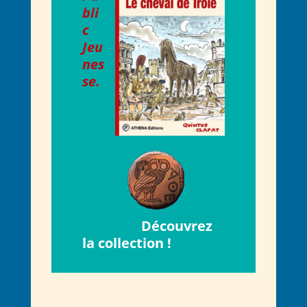
bli
c
Jeu
nes
se.
Découvrez
la collection !