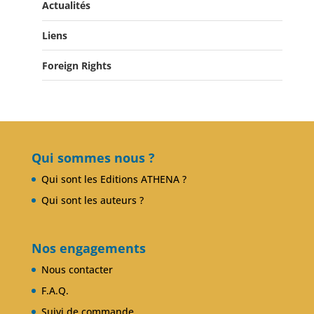
Actualités
Liens
Actualités
Salons du Livre
Foreign Rights
Presse
Club Alcibiade Didascaux
Forum enseignants
Qui sommes nous ?
Qui sont les Editions ATHENA ?
Qui sont les auteurs ?
Nos engagements
Nous contacter
F.A.Q.
Suivi de commande