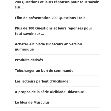
200 Questions et leurs réponses pour tout savoir
Offre Spéciale Moyen Âge
sur ...
Offre 5 volumes + cadeau
Film de présentation 200 Questions Troie
Offre Spéciale Latinistes
Plus de 100 Questions et leurs réponses pour
Offre Spéciale “De la fin de la République romaine à la
tout savoir sur ...
fondation de l’Empire”
Acheter Alcibiade Didascaux en version
Offre Collection complète Alcibiade Didascaux
numérique
Produits dérivés
Télécharger un bon de commande
Les lecteurs parlent d'Alcibiade !
A propos de la série Alcibiade Didascaux
Les lecteurs en parlent - Livre d'0r
Flipbook Exposé Alcibiade Didascaux
Le blog de Musculus