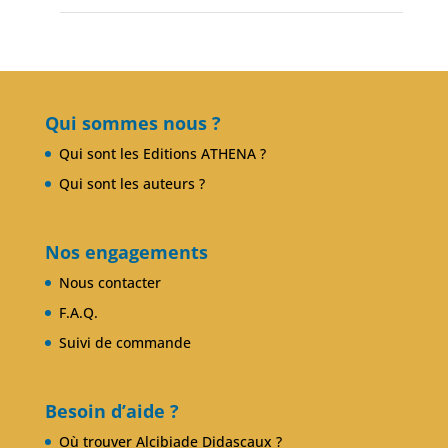
Presse
Club Alcibiade Didascaux
Forum enseignants
Qui sommes nous ?
Qui sont les Editions ATHENA ?
Qui sont les auteurs ?
Nos engagements
Nous contacter
F.A.Q.
Suivi de commande
Besoin d’aide ?
Où trouver Alcibiade Didascaux ?