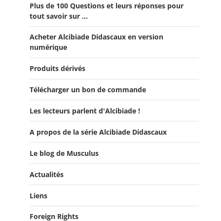
Plus de 100 Questions et leurs réponses pour
Offre Spéciale “De la fin de la République romaine à la
tout savoir sur ...
fondation de l’Empire”
Acheter Alcibiade Didascaux en version
Offre Collection complète Alcibiade Didascaux
numérique
Produits dérivés
Télécharger un bon de commande
Les lecteurs parlent d'Alcibiade !
A propos de la série Alcibiade Didascaux
Les lecteurs en parlent - Livre d'0r
Flipbook Exposé Alcibiade Didascaux
Le blog de Musculus
Actualités
Liens
Actualités
Salons du Livre
Foreign Rights