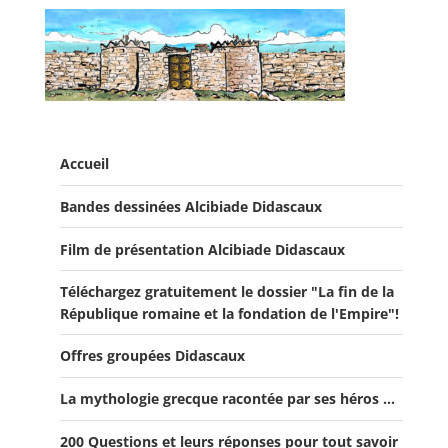
a
nt
m
e
in
ar
c
er
ai
C
t
ta
e
e
l
h
g
b
st
at
er
o
o
Accueil
k
Bandes dessinées Alcibiade Didascaux
Film de présentation Alcibiade Didascaux
Téléchargez gratuitement le dossier "La fin de la
République romaine et la fondation de l'Empire"!
Offres groupées Didascaux
La mythologie grecque racontée par ses héros ...
Offre "Tout savoir sur la guerre de Troie!"
200 Questions et leurs réponses pour tout savoir
Offre Spéciale Moyen Âge