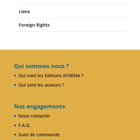
Liens
Actualités
Salons du Livre
Foreign Rights
Presse
Club Alcibiade Didascaux
Forum enseignants
Qui sommes nous ?
Qui sont les Editions ATHENA ?
Qui sont les auteurs ?
Nos engagements
Nous contacter
F.A.Q.
Suivi de commande