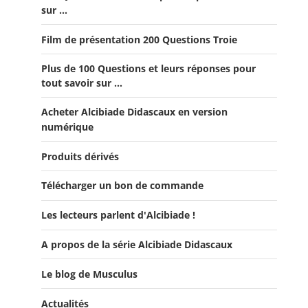
sur ...
Offre 5 volumes + cadeau
Film de présentation 200 Questions Troie
Offre Spéciale Latinistes
Plus de 100 Questions et leurs réponses pour
Offre Spéciale “De la fin de la République romaine à la
tout savoir sur ...
fondation de l’Empire”
Acheter Alcibiade Didascaux en version
Offre Collection complète Alcibiade Didascaux
numérique
Produits dérivés
Télécharger un bon de commande
Les lecteurs parlent d'Alcibiade !
A propos de la série Alcibiade Didascaux
Les lecteurs en parlent - Livre d'0r
Flipbook Exposé Alcibiade Didascaux
Le blog de Musculus
Actualités