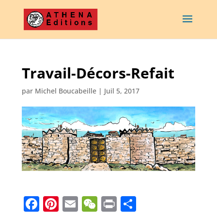
Travail-Décors-Refait
par
Michel Boucabeille
|
Juil 5, 2017
F
Pi
E
W
Pr
P