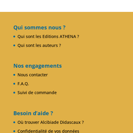
Presse
Club Alcibiade Didascaux
Forum enseignants
Qui sommes nous ?
Qui sont les Editions ATHENA ?
Qui sont les auteurs ?
Nos engagements
Nous contacter
F.A.Q.
Suivi de commande
Besoin d’aide ?
Où trouver Alcibiade Didascaux ?
Confidentialité de vos données