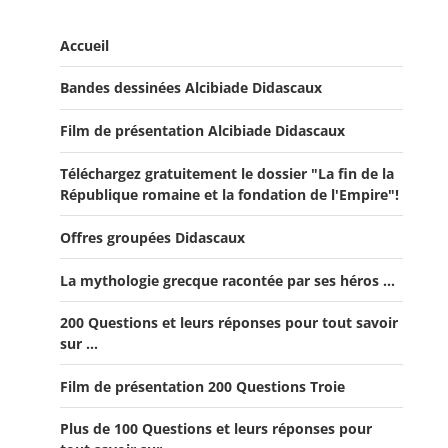
Accueil
Bandes dessinées Alcibiade Didascaux
Film de présentation Alcibiade Didascaux
Téléchargez gratuitement le dossier "La fin de la
République romaine et la fondation de l'Empire"!
Offres groupées Didascaux
La mythologie grecque racontée par ses héros ...
Offre "Tout savoir sur la guerre de Troie!"
200 Questions et leurs réponses pour tout savoir
Offre Spéciale Moyen Âge
sur ...
Offre 5 volumes + cadeau
Film de présentation 200 Questions Troie
Offre Spéciale Latinistes
Plus de 100 Questions et leurs réponses pour
Offre Spéciale “De la fin de la République romaine à la