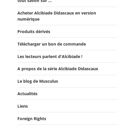
tout savoir sur ...
fondation de l’Empire”
Acheter Alcibiade Didascaux en version
Offre Collection complète Alcibiade Didascaux
numérique
Produits dérivés
Télécharger un bon de commande
Les lecteurs parlent d'Alcibiade !
A propos de la série Alcibiade Didascaux
Les lecteurs en parlent - Livre d'0r
Flipbook Exposé Alcibiade Didascaux
Le blog de Musculus
Actualités
Liens
Actualités
Salons du Livre
Foreign Rights