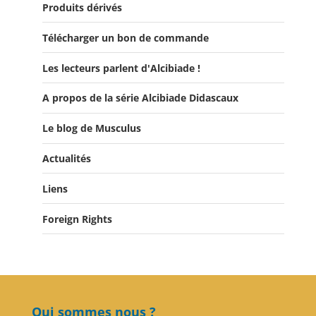
Produits dérivés
Télécharger un bon de commande
Les lecteurs parlent d'Alcibiade !
A propos de la série Alcibiade Didascaux
Les lecteurs en parlent - Livre d'0r
Flipbook Exposé Alcibiade Didascaux
Le blog de Musculus
Actualités
Liens
Actualités
Salons du Livre
Foreign Rights
Presse
Club Alcibiade Didascaux
Forum enseignants
Qui sommes nous ?