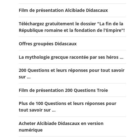
Film de présentation Alcibiade Didascaux
Téléchargez gratuitement le dossier "La fin de la
République romaine et la fondation de l'Empire"!
Offres groupées Didascaux
La mythologie grecque racontée par ses héros ...
Offre "Tout savoir sur la guerre de Troie!"
200 Questions et leurs réponses pour tout savoir
Offre Spéciale Moyen Âge
sur ...
Offre 5 volumes + cadeau
Film de présentation 200 Questions Troie
Offre Spéciale Latinistes
Plus de 100 Questions et leurs réponses pour
Offre Spéciale “De la fin de la République romaine à la
tout savoir sur ...
fondation de l’Empire”
Acheter Alcibiade Didascaux en version
Offre Collection complète Alcibiade Didascaux
numérique