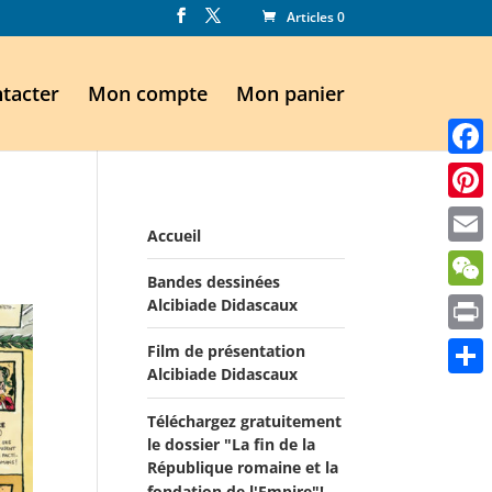
Articles 0
tacter
Mon compte
Mon panier
Faceb
Pinte
Accueil
Email
Bandes dessinées
WeCh
Alcibiade Didascaux
Print
Film de présentation
Alcibiade Didascaux
Parta
Téléchargez gratuitement
le dossier "La fin de la
République romaine et la
fondation de l'Empire"!