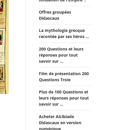
Offres groupées
Didascaux
La mythologie grecque
Offre "Tout savoir sur la
racontée par ses héros ...
guerre de Troie!"
Offre Spéciale Moyen Âge
200 Questions et leurs
réponses pour tout
Offre 5 volumes + cadeau
savoir sur ...
Offre Spéciale Latinistes
Film de présentation 200
Questions Troie
Offre Spéciale “De la fin
de la République romaine
Plus de 100 Questions et
à la fondation de l’Empire”
leurs réponses pour tout
savoir sur ...
Offre Collection complète
Alcibiade Didascaux
Acheter Alcibiade
Didascaux en version
numérique