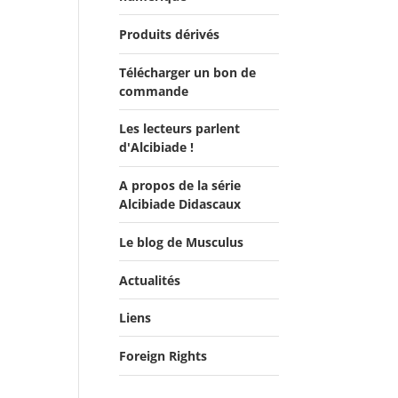
Produits dérivés
Télécharger un bon de
commande
Les lecteurs parlent
d'Alcibiade !
A propos de la série
Les lecteurs en parlent -
Alcibiade Didascaux
Livre d'0r
Flipbook Exposé
Le blog de Musculus
Alcibiade Didascaux
Actualités
Liens
Actualités
Salons du Livre
Foreign Rights
Presse