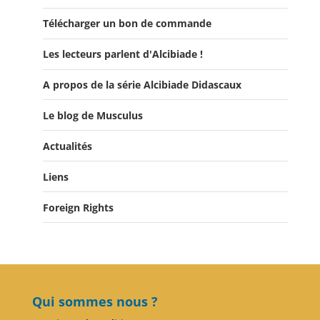
Télécharger un bon de commande
Les lecteurs parlent d'Alcibiade !
A propos de la série Alcibiade Didascaux
Les lecteurs en parlent - Livre d'0r
Flipbook Exposé Alcibiade Didascaux
Le blog de Musculus
Actualités
Liens
Actualités
Salons du Livre
Foreign Rights
Presse
Club Alcibiade Didascaux
Forum enseignants
Qui sommes nous ?