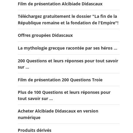
Film de présentation Alcibiade Didascaux
Téléchargez gratuitement le dossier "La fin de la
République romaine et la fondation de l'Empire"!
Offres groupées Didascaux
La mythologie grecque racontée par ses héros ...
Offre "Tout savoir sur la guerre de Troie!"
200 Questions et leurs réponses pour tout savoir
Offre Spéciale Moyen Âge
sur ...
Offre 5 volumes + cadeau
Film de présentation 200 Questions Troie
Offre Spéciale Latinistes
Plus de 100 Questions et leurs réponses pour
Offre Spéciale “De la fin de la République romaine à la
tout savoir sur ...
fondation de l’Empire”
Acheter Alcibiade Didascaux en version
Offre Collection complète Alcibiade Didascaux
numérique
Produits dérivés