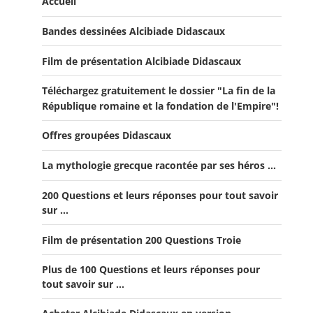
k
Accueil
Bandes dessinées Alcibiade Didascaux
Film de présentation Alcibiade Didascaux
Téléchargez gratuitement le dossier "La fin de la
République romaine et la fondation de l'Empire"!
Offres groupées Didascaux
La mythologie grecque racontée par ses héros ...
Offre "Tout savoir sur la guerre de Troie!"
200 Questions et leurs réponses pour tout savoir
Offre Spéciale Moyen Âge
sur ...
Offre 5 volumes + cadeau
Film de présentation 200 Questions Troie
Offre Spéciale Latinistes
Plus de 100 Questions et leurs réponses pour
Offre Spéciale “De la fin de la République romaine à la
tout savoir sur ...
fondation de l’Empire”