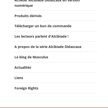
Acheter Alcibiade Didascaux en version
Offre Collection complète Alcibiade Didascaux
numérique
Produits dérivés
Télécharger un bon de commande
Les lecteurs parlent d'Alcibiade !
A propos de la série Alcibiade Didascaux
Les lecteurs en parlent - Livre d'0r
Flipbook Exposé Alcibiade Didascaux
Le blog de Musculus
Actualités
Liens
Actualités
Salons du Livre
Foreign Rights
Presse