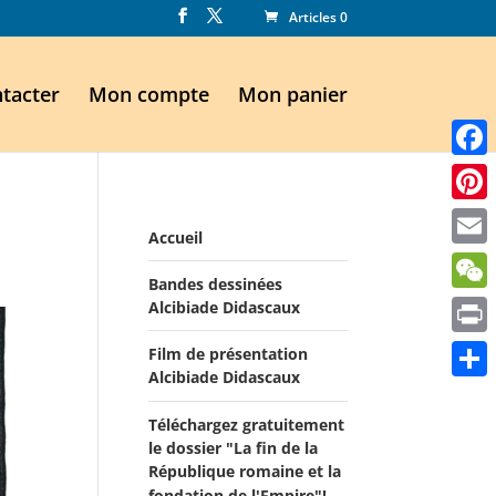
Articles 0
tacter
Mon compte
Mon panier
Faceb
Pinte
Accueil
Email
Bandes dessinées
WeCh
Alcibiade Didascaux
Print
Film de présentation
Alcibiade Didascaux
Parta
Téléchargez gratuitement
le dossier "La fin de la
République romaine et la
fondation de l'Empire"!