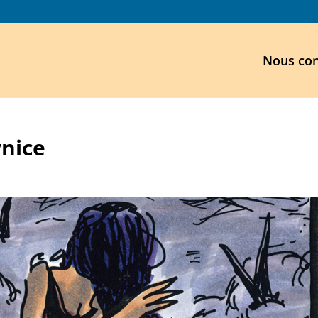
Nous con
ynice