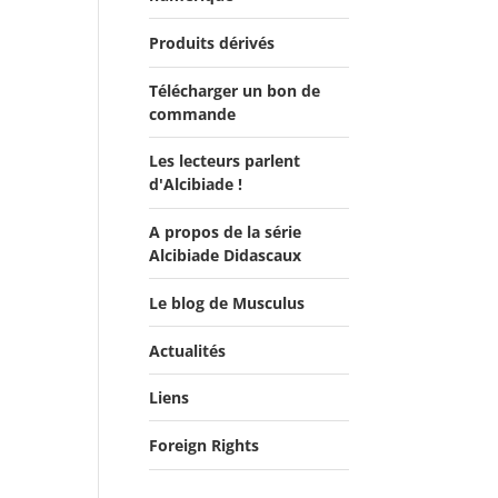
Produits dérivés
Télécharger un bon de
commande
Les lecteurs parlent
d'Alcibiade !
A propos de la série
Les lecteurs en parlent -
Alcibiade Didascaux
Livre d'0r
Flipbook Exposé
Le blog de Musculus
Alcibiade Didascaux
Actualités
Liens
Actualités
Salons du Livre
Foreign Rights
Presse