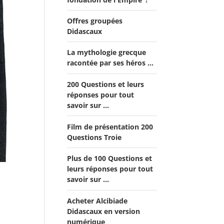
Offres groupées
Didascaux
La mythologie grecque
Offre "Tout savoir sur la
racontée par ses héros ...
guerre de Troie!"
Offre Spéciale Moyen Âge
200 Questions et leurs
réponses pour tout
Offre 5 volumes + cadeau
savoir sur ...
Offre Spéciale Latinistes
Film de présentation 200
Questions Troie
Offre Spéciale “De la fin
de la République romaine
Plus de 100 Questions et
à la fondation de l’Empire”
leurs réponses pour tout
savoir sur ...
Offre Collection complète
Alcibiade Didascaux
Acheter Alcibiade
Didascaux en version
numérique