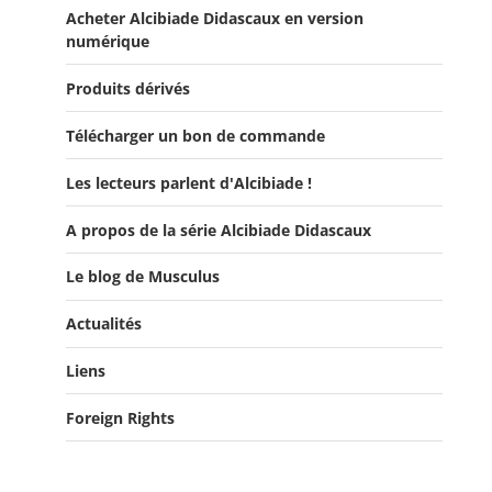
Acheter Alcibiade Didascaux en version
Offre Collection complète Alcibiade Didascaux
numérique
Produits dérivés
Télécharger un bon de commande
Les lecteurs parlent d'Alcibiade !
A propos de la série Alcibiade Didascaux
Les lecteurs en parlent - Livre d'0r
Flipbook Exposé Alcibiade Didascaux
Le blog de Musculus
Actualités
Liens
Actualités
Salons du Livre
Foreign Rights
Presse