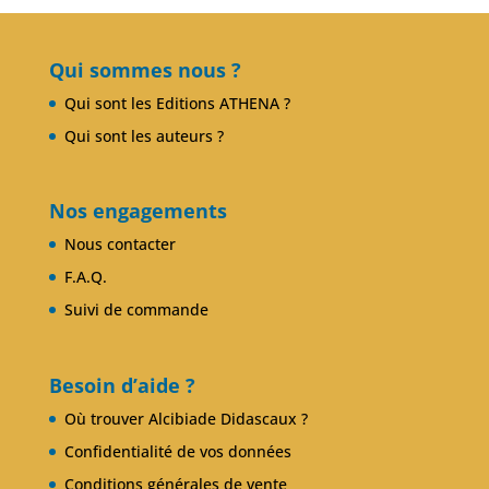
Club Alcibiade Didascaux
Forum enseignants
Qui sommes nous ?
Qui sont les Editions ATHENA ?
Qui sont les auteurs ?
Nos engagements
Nous contacter
F.A.Q.
Suivi de commande
Besoin d’aide ?
Où trouver Alcibiade Didascaux ?
Confidentialité de vos données
Conditions générales de vente