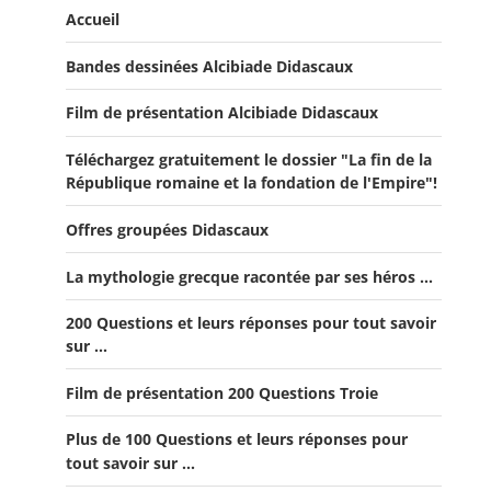
Accueil
Bandes dessinées Alcibiade Didascaux
Film de présentation Alcibiade Didascaux
Téléchargez gratuitement le dossier "La fin de la
République romaine et la fondation de l'Empire"!
Offres groupées Didascaux
La mythologie grecque racontée par ses héros ...
Offre "Tout savoir sur la guerre de Troie!"
200 Questions et leurs réponses pour tout savoir
Offre Spéciale Moyen Âge
sur ...
Offre 5 volumes + cadeau
Film de présentation 200 Questions Troie
Offre Spéciale Latinistes
Plus de 100 Questions et leurs réponses pour
Offre Spéciale “De la fin de la République romaine à la
tout savoir sur ...
fondation de l’Empire”