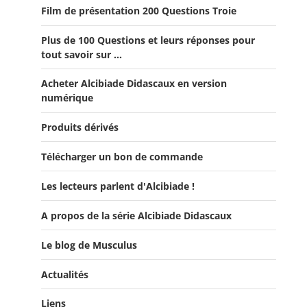
Film de présentation 200 Questions Troie
Offre Spéciale Latinistes
Plus de 100 Questions et leurs réponses pour
Offre Spéciale “De la fin de la République romaine à la
tout savoir sur ...
fondation de l’Empire”
Acheter Alcibiade Didascaux en version
Offre Collection complète Alcibiade Didascaux
numérique
Produits dérivés
Télécharger un bon de commande
Les lecteurs parlent d'Alcibiade !
A propos de la série Alcibiade Didascaux
Les lecteurs en parlent - Livre d'0r
Flipbook Exposé Alcibiade Didascaux
Le blog de Musculus
Actualités
Liens
Actualités