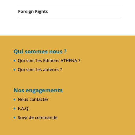
Salons du Livre
Foreign Rights
Presse
Club Alcibiade Didascaux
Forum enseignants
Qui sommes nous ?
Qui sont les Editions ATHENA ?
Qui sont les auteurs ?
Nos engagements
Nous contacter
F.A.Q.
Suivi de commande