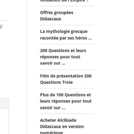
Offres groupées
Didascaux
g:
La mythologie grecque
Offre "Tout savoir sur la
racontée par ses héros ...
guerre de Troie!"
Offre Spéciale Moyen Âge
200 Questions et leurs
réponses pour tout
Offre 5 volumes + cadeau
savoir sur ...
Offre Spéciale Latinistes
Film de présentation 200
Questions Troie
Offre Spéciale “De la fin
de la République romaine
Plus de 100 Questions et
à la fondation de l’Empire”
leurs réponses pour tout
savoir sur ...
Offre Collection complète
Alcibiade Didascaux
Acheter Alcibiade
Didascaux en version
numérique