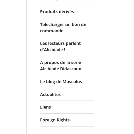
Produits dérivés
Télécharger un bon de
commande
Les lecteurs parlent
d'Alcibiade !
A propos de la série
Les lecteurs en parlent -
Alcibiade Didascaux
Livre d'0r
Flipbook Exposé
Le blog de Musculus
Alcibiade Didascaux
Actualités
Liens
Actualités
Salons du Livre
Foreign Rights
Presse