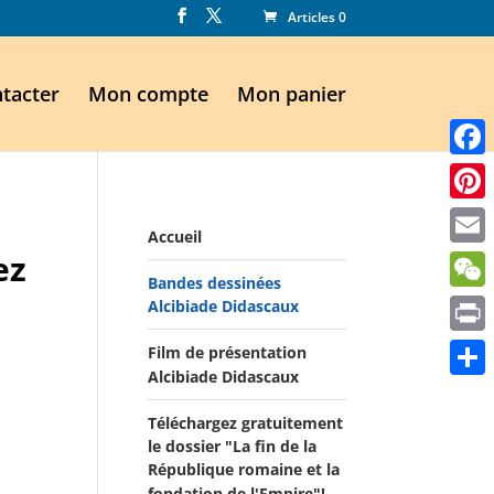
Articles 0
tacter
Mon compte
Mon panier
Faceb
Pinte
Accueil
ez
Email
Bandes dessinées
WeCh
Alcibiade Didascaux
Print
Film de présentation
Alcibiade Didascaux
Parta
Téléchargez gratuitement
le dossier "La fin de la
République romaine et la
fondation de l'Empire"!