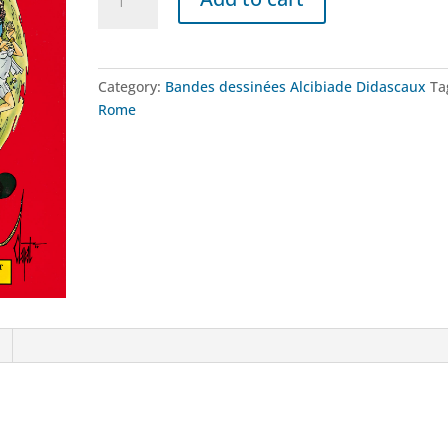
Didascaux
chez
les
Romains
Category:
Bandes dessinées Alcibiade Didascaux
Ta
-
Rome
II
quantity