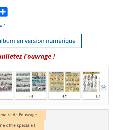
Pr
P
in
ar
a !
ta
g
lbum en version numérique
er
uilletez l’ouvrage !
maire de l'ouvrage
ne offre spéciale !