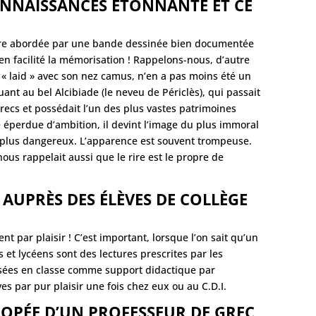
NNAISSANCES ÉTONNANTE ET CE
 être abordée par une bande dessinée bien documentée
n facilité la mémorisation ! Rappelons-nous, d’autre
rt « laid » avec son nez camus, n’en a pas moins été un
ant au bel Alcibiade (le neveu de Périclès), qui passait
recs et possédait l’un des plus vastes patrimoines
éperdue d’ambition, il devint l’image du plus immoral
 plus dangereux. L’apparence est souvent trompeuse.
 nous rappelait aussi que le rire est le propre de
AUPRÈS DES ÉLÈVES DE COLLÈGE
nt par plaisir ! C’est important, lorsque l’on sait qu’un
s et lycéens sont des lectures prescrites par les
lisées en classe comme support didactique par
ves par pur plaisir une fois chez eux ou au C.D.I.
POPÉE D’UN PROFESSEUR DE GREC