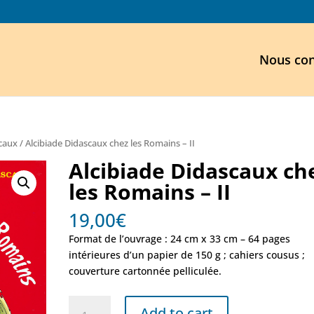
Nous con
scaux
/ Alcibiade Didascaux chez les Romains – II
Alcibiade Didascaux ch
les Romains – II
19,00
€
Format de l’ouvrage : 24 cm x 33 cm – 64 pages
intérieures d’un papier de 150 g ; cahiers cousus ;
couverture cartonnée pelliculée.
Alcibiade
Add to cart