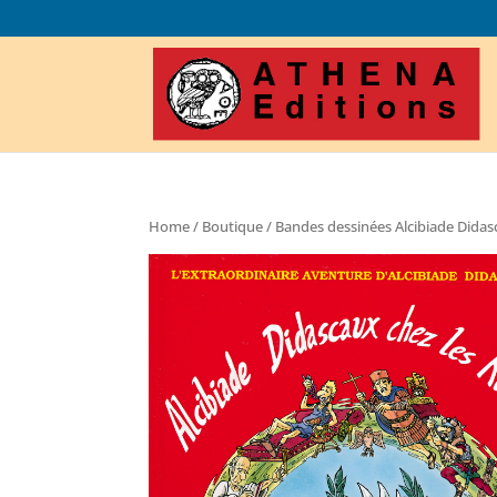
Home
/
Boutique
/
Bandes dessinées Alcibiade Dida