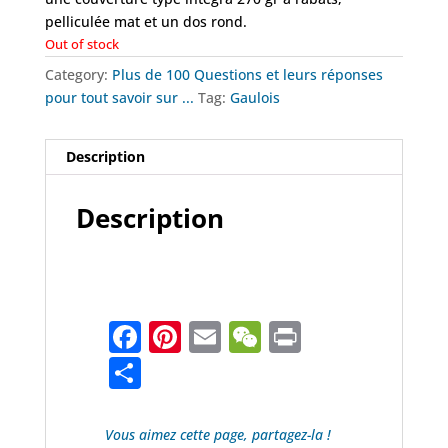
pelliculée mat et un dos rond.
Out of stock
Category:
Plus de 100 Questions et leurs réponses
pour tout savoir sur ...
Tag:
Gaulois
Description
Description
F
Pi
E
W
Pr
a
nt
m
e
in
P
c
er
ai
C
t
ar
e
e
l
h
ta
Vous aimez cette page, partagez-la !