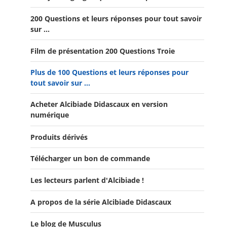
200 Questions et leurs réponses pour tout savoir
Offre Spéciale Moyen Âge
sur ...
Offre 5 volumes + cadeau
Film de présentation 200 Questions Troie
Offre Spéciale Latinistes
Plus de 100 Questions et leurs réponses pour
Offre Spéciale “De la fin de la République romaine à la
tout savoir sur ...
fondation de l’Empire”
Acheter Alcibiade Didascaux en version
Offre Collection complète Alcibiade Didascaux
numérique
Produits dérivés
Télécharger un bon de commande
Les lecteurs parlent d'Alcibiade !
A propos de la série Alcibiade Didascaux
Les lecteurs en parlent - Livre d'0r
Flipbook Exposé Alcibiade Didascaux
Le blog de Musculus