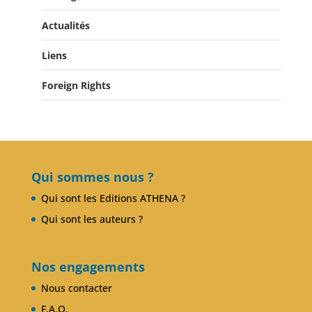
Actualités
Liens
Actualités
Salons du Livre
Foreign Rights
Presse
Club Alcibiade Didascaux
Forum enseignants
Qui sommes nous ?
Qui sont les Editions ATHENA ?
Qui sont les auteurs ?
Nos engagements
Nous contacter
F.A.Q.