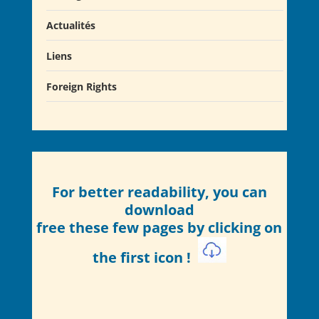
Actualités
Liens
Actualités
Salons du Livre
Foreign Rights
Presse
Club Alcibiade Didascaux
Forum enseignants
For better readability, you can
download
free these few pages by clicking on
the first icon
!