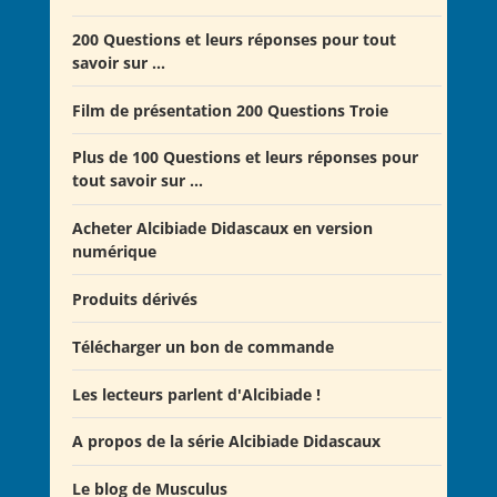
Offre Spéciale Moyen Âge
200 Questions et leurs réponses pour tout
savoir sur ...
Offre 5 volumes + cadeau
Offre Spéciale Latinistes
Film de présentation 200 Questions Troie
Offre Spéciale “De la fin de la République romaine à
Plus de 100 Questions et leurs réponses pour
la fondation de l’Empire”
tout savoir sur ...
Offre Collection complète Alcibiade Didascaux
Acheter Alcibiade Didascaux en version
numérique
Produits dérivés
Télécharger un bon de commande
Les lecteurs parlent d'Alcibiade !
A propos de la série Alcibiade Didascaux
Les lecteurs en parlent - Livre d'0r
Flipbook Exposé Alcibiade Didascaux
Le blog de Musculus