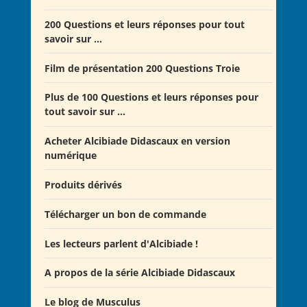
Offre Spéciale Moyen Âge
200 Questions et leurs réponses pour tout
savoir sur ...
Offre 5 volumes + cadeau
Offre Spéciale Latinistes
Film de présentation 200 Questions Troie
Offre Spéciale “De la fin de la République romaine à
Plus de 100 Questions et leurs réponses pour
la fondation de l’Empire”
tout savoir sur ...
Offre Collection complète Alcibiade Didascaux
Acheter Alcibiade Didascaux en version
numérique
Produits dérivés
Télécharger un bon de commande
Les lecteurs parlent d'Alcibiade !
A propos de la série Alcibiade Didascaux
Les lecteurs en parlent - Livre d'0r
Flipbook Exposé Alcibiade Didascaux
Le blog de Musculus