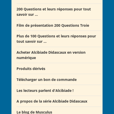
Offre Spéciale Moyen Âge
200 Questions et leurs réponses pour tout
savoir sur ...
Offre 5 volumes + cadeau
Offre Spéciale Latinistes
Film de présentation 200 Questions Troie
Offre Spéciale “De la fin de la République romaine à
Plus de 100 Questions et leurs réponses pour
la fondation de l’Empire”
tout savoir sur ...
Offre Collection complète Alcibiade Didascaux
Acheter Alcibiade Didascaux en version
numérique
Produits dérivés
Télécharger un bon de commande
Les lecteurs parlent d'Alcibiade !
A propos de la série Alcibiade Didascaux
Les lecteurs en parlent - Livre d'0r
Flipbook Exposé Alcibiade Didascaux
Le blog de Musculus