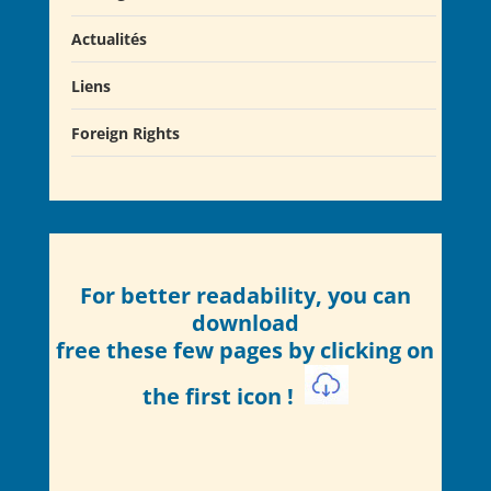
Actualités
Liens
Actualités
Salons du Livre
Foreign Rights
Presse
Club Alcibiade Didascaux
Forum enseignants
For better readability, you can
download
free these few pages by clicking on
the first icon
!