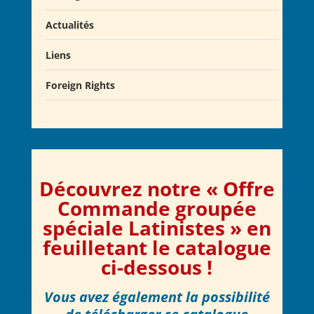
Actualités
Liens
Actualités
Salons du Livre
Foreign Rights
Presse
Club Alcibiade Didascaux
Forum enseignants
Découvrez notre « Offre
Commande groupée
spéciale Latinistes »
en
feuilletant le catalogue
ci-dessous !
Vous avez également la possibilité