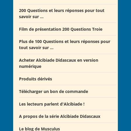
Offre Spéciale Moyen Âge
200 Questions et leurs réponses pour tout
savoir sur ...
Offre 5 volumes + cadeau
Offre Spéciale Latinistes
Film de présentation 200 Questions Troie
Offre Spéciale “De la fin de la République romaine à
Plus de 100 Questions et leurs réponses pour
la fondation de l’Empire”
tout savoir sur ...
Offre Collection complète Alcibiade Didascaux
Acheter Alcibiade Didascaux en version
numérique
Produits dérivés
Télécharger un bon de commande
Les lecteurs parlent d'Alcibiade !
A propos de la série Alcibiade Didascaux
Les lecteurs en parlent - Livre d'0r
Flipbook Exposé Alcibiade Didascaux
Le blog de Musculus