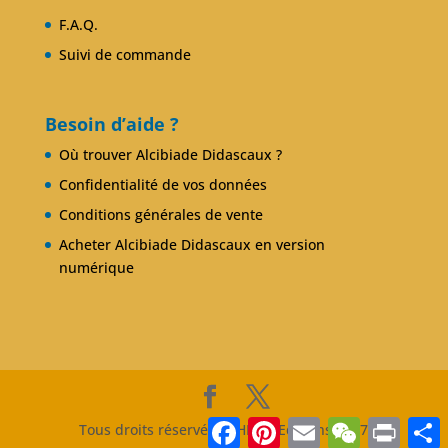
F.A.Q.
Suivi de commande
Besoin d’aide ?
Où trouver Alcibiade Didascaux ?
Confidentialité de vos données
Conditions générales de vente
Acheter Alcibiade Didascaux en version
numérique
Facebook
Pinterest
Email
WeChat
Print
P
Tous droits réservés ATHENA Editions 2017