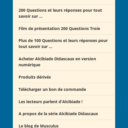
Offre Spéciale Moyen Âge
200 Questions et leurs réponses pour tout
savoir sur ...
Offre 5 volumes + cadeau
Offre Spéciale Latinistes
Film de présentation 200 Questions Troie
Offre Spéciale “De la fin de la République romaine à
Plus de 100 Questions et leurs réponses pour
la fondation de l’Empire”
tout savoir sur ...
Offre Collection complète Alcibiade Didascaux
Acheter Alcibiade Didascaux en version
numérique
Produits dérivés
Télécharger un bon de commande
Les lecteurs parlent d'Alcibiade !
A propos de la série Alcibiade Didascaux
Les lecteurs en parlent - Livre d'0r
Flipbook Exposé Alcibiade Didascaux
Le blog de Musculus