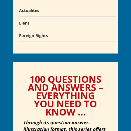
Actualités
Liens
Actualités
Salons du Livre
Foreign Rights
Presse
Club Alcibiade Didascaux
Forum enseignants
100 QUESTIONS
AND ANSWERS –
EVERYTHING
YOU NEED TO
KNOW …
Through its question-answer-
illustration format, this series offers