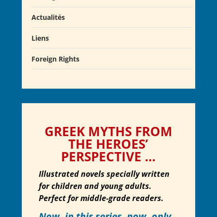
Actualités
Liens
Actualités
Salons du Livre
Foreign Rights
Presse
Club Alcibiade Didascaux
Forum enseignants
GREEK MYTHS FROM
THE HEROES’
PERSPECTIVE …
Illustrated novels specially written
for children and young adults.
Perfect for middle-grade readers.
Now, in this series,
now, only