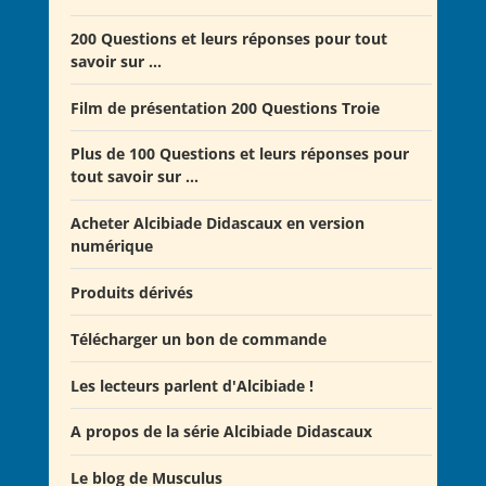
Offre Spéciale Moyen Âge
200 Questions et leurs réponses pour tout
savoir sur ...
Offre 5 volumes + cadeau
Offre Spéciale Latinistes
Film de présentation 200 Questions Troie
Offre Spéciale “De la fin de la République romaine à
Plus de 100 Questions et leurs réponses pour
la fondation de l’Empire”
tout savoir sur ...
Offre Collection complète Alcibiade Didascaux
Acheter Alcibiade Didascaux en version
numérique
Produits dérivés
Télécharger un bon de commande
Les lecteurs parlent d'Alcibiade !
A propos de la série Alcibiade Didascaux
Les lecteurs en parlent - Livre d'0r
Flipbook Exposé Alcibiade Didascaux
Le blog de Musculus