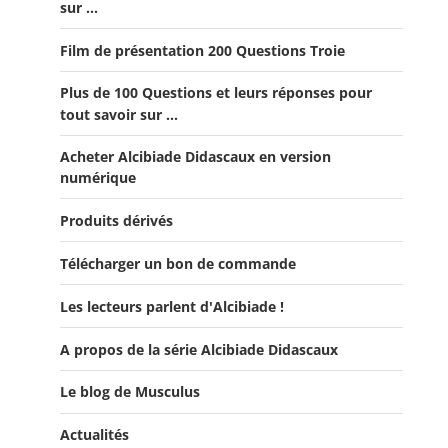
sur ...
Offre 5 volumes + cadeau
Film de présentation 200 Questions Troie
Offre Spéciale Latinistes
Plus de 100 Questions et leurs réponses pour
Offre Spéciale “De la fin de la République romaine à la
tout savoir sur ...
fondation de l’Empire”
Acheter Alcibiade Didascaux en version
Offre Collection complète Alcibiade Didascaux
numérique
Produits dérivés
Télécharger un bon de commande
Les lecteurs parlent d'Alcibiade !
A propos de la série Alcibiade Didascaux
Les lecteurs en parlent - Livre d'0r
Flipbook Exposé Alcibiade Didascaux
Le blog de Musculus
Actualités