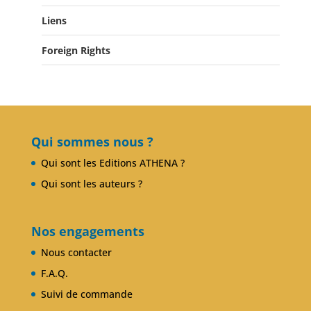
Liens
Actualités
Salons du Livre
Foreign Rights
Presse
Club Alcibiade Didascaux
Forum enseignants
Qui sommes nous ?
Qui sont les Editions ATHENA ?
Qui sont les auteurs ?
Nos engagements
Nous contacter
F.A.Q.
Suivi de commande