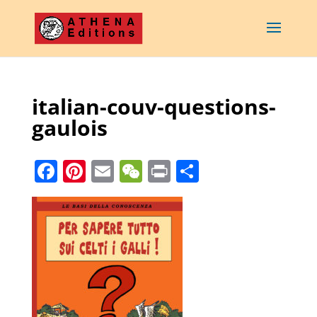
italian-couv-questions-
gaulois
Facebook
Pinterest
Email
WeChat
Print
Partager