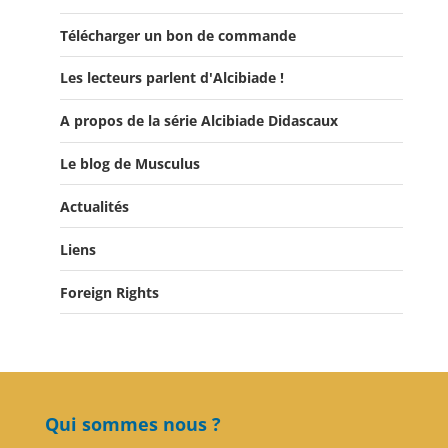
Télécharger un bon de commande
Les lecteurs parlent d'Alcibiade !
A propos de la série Alcibiade Didascaux
Les lecteurs en parlent - Livre d'0r
Flipbook Exposé Alcibiade Didascaux
Le blog de Musculus
Actualités
Liens
Actualités
Salons du Livre
Foreign Rights
Presse
Club Alcibiade Didascaux
Forum enseignants
Qui sommes nous ?