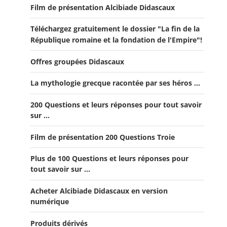
Film de présentation Alcibiade Didascaux
Téléchargez gratuitement le dossier "La fin de la
République romaine et la fondation de l'Empire"!
Offres groupées Didascaux
La mythologie grecque racontée par ses héros ...
Offre "Tout savoir sur la guerre de Troie!"
200 Questions et leurs réponses pour tout savoir
Offre Spéciale Moyen Âge
sur ...
Offre 5 volumes + cadeau
Film de présentation 200 Questions Troie
Offre Spéciale Latinistes
Plus de 100 Questions et leurs réponses pour
Offre Spéciale “De la fin de la République romaine à la
tout savoir sur ...
fondation de l’Empire”
Acheter Alcibiade Didascaux en version
Offre Collection complète Alcibiade Didascaux
numérique
Produits dérivés