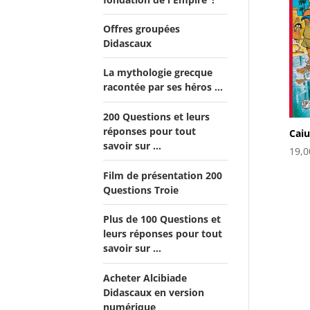
Offres groupées
Didascaux
La mythologie grecque
Offre "Tout savoir sur la
racontée par ses héros ...
guerre de Troie!"
Offre Spéciale Moyen Âge
200 Questions et leurs
réponses pour tout
Caiu
Offre 5 volumes + cadeau
savoir sur ...
19,0
Offre Spéciale Latinistes
Film de présentation 200
Questions Troie
Offre Spéciale “De la fin de
la République romaine à la
Plus de 100 Questions et
fondation de l’Empire”
leurs réponses pour tout
savoir sur ...
Offre Collection complète
Alcibiade Didascaux
Acheter Alcibiade
Didascaux en version
numérique