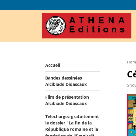
Hom
Accueil
C
Bandes dessinées
Alcibiade Didascaux
Show
Film de présentation
Alcibiade Didascaux
Téléchargez gratuitement
le dossier "La fin de la
République romaine et la
fondation de l'Empire"!