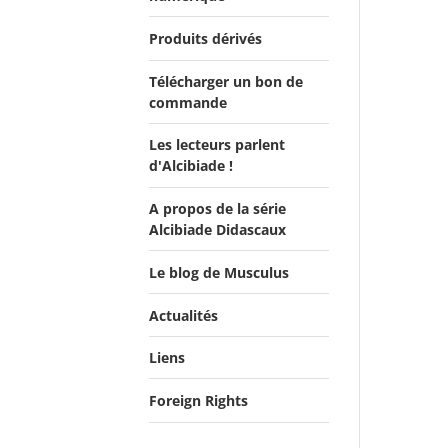
Produits dérivés
Télécharger un bon de
commande
Les lecteurs parlent
d'Alcibiade !
A propos de la série
Les lecteurs en parlent -
Alcibiade Didascaux
Livre d'0r
Flipbook Exposé Alcibiade
Le blog de Musculus
Didascaux
Actualités
Liens
Actualités
Salons du Livre
Foreign Rights
Presse