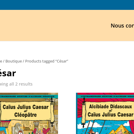
Nous con
e
/
Boutique
/ Products tagged “César”
ésar
ing all 2 results