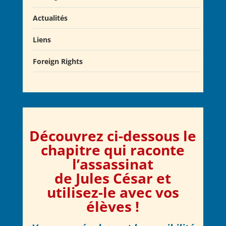
Actualités
Liens
Actualités
Salons du Livre
Foreign Rights
Presse
Club Alcibiade Didascaux
Forum enseignants
Découvrez ci-dessous le
chapitre qui raconte
l’assassinat
de Jules César et
utilisez-le avec vos
élèves !