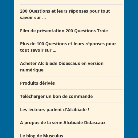
Offre Spéciale Moyen Âge
200 Questions et leurs réponses pour tout
savoir sur ...
Offre 5 volumes + cadeau
Offre Spéciale Latinistes
Film de présentation 200 Questions Troie
Offre Spéciale “De la fin de la République romaine à
Plus de 100 Questions et leurs réponses pour
la fondation de l’Empire”
tout savoir sur ...
Offre Collection complète Alcibiade Didascaux
Acheter Alcibiade Didascaux en version
numérique
Produits dérivés
Télécharger un bon de commande
Les lecteurs parlent d'Alcibiade !
A propos de la série Alcibiade Didascaux
Les lecteurs en parlent - Livre d'0r
Flipbook Exposé Alcibiade Didascaux
Le blog de Musculus